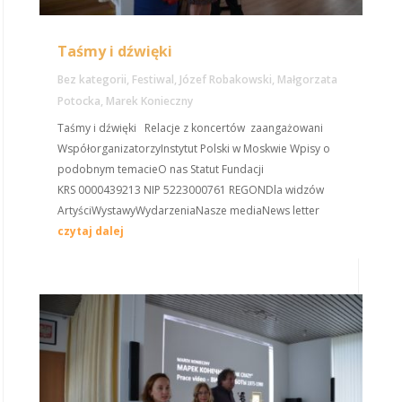
Taśmy i dźwięki
Bez kategorii
,
Festiwal
,
Józef Robakowski
,
Małgorzata
Potocka
,
Marek Konieczny
Taśmy i dźwięki Relacje z koncertów zaangażowani
WspółorganizatorzyInstytut Polski w Moskwie Wpisy o
podobnym temacieO nas Statut Fundacji
KRS 0000439213 NIP 5223000761 REGONDla widzów
ArtyściWystawyWydarzeniaNasze mediaNews letter
czytaj dalej