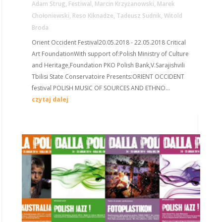
Adam Strug
,
Festiwal
,
Marcin Krzyżanowski
,
Marek
Chołoniewski
,
Reso Kiknadze
,
Tadeusz Sudnik
,
Witold
Broda
Orient Occident Festival20.05.2018 - 22.05.2018 Critical
Art FoundationWith support of:Polish Ministry of Culture
and Heritage,Foundation PKO Polish Bank,V.Sarajishvili
Tbilisi State Conservatoire Presents:ORIENT OCCIDENT
festival POLISH MUSIC OF SOURCES AND ETHNO...
czytaj dalej