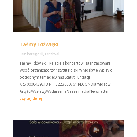
Taśmy i dźwięki
Bez kategorii
,
Festiwal
Taśmy i dźwięki Relacje z koncertów zaangażowani
WspółorganizatorzyInstytut Polski w Moskwie Wpisy o
podobnym temacieO nas Statut Fundacji
KRS 0000439213 NIP 5223000761 REGONDla widzów
ArtyściWystawyWydarzeniaNasze mediaNews letter
czytaj dalej