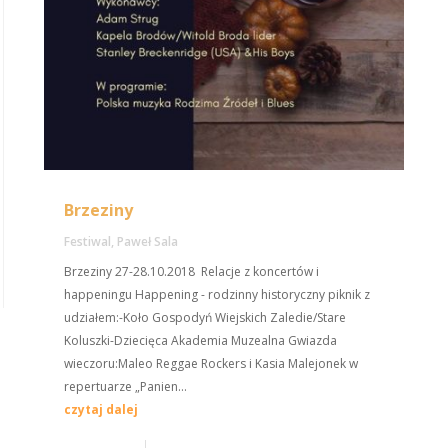
Brzeziny
Festiwal
,
Paweł Sala
Brzeziny 27-28.10.2018 Relacje z koncertów i
happeningu Happening - rodzinny historyczny piknik z
udziałem:-Koło Gospodyń Wiejskich Zaledie/Stare
Koluszki-Dziecięca Akademia Muzealna Gwiazda
wieczoru:Maleo Reggae Rockers i Kasia Malejonek w
repertuarze „Panien...
czytaj dalej