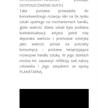
ODSPOŁECZNIENIE GUSTU.
Taka postawa prowadziła do
konsekwentnego rozwoju idei na tle rynku
sztuki opartego na mechanizmach handlu,
gdzie wartość dzieła sztuki była poddana
kontekstualizacji. Artysta pełnił rolę
deponata wartości i promował estetykę
jako wartość ponad na potrzeby
konsumpcji – postawa niesprzyjająca
rozwojowi handlu sztuką. W jego dziełach
można też zauważyć refleksję nad naturą
człowieka i jego związkiem ze epoką
PLANETARNĄ.