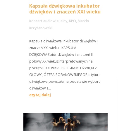
Kapsuła dźwiękowa inkubator
dźwięków i znaczeń XXI wieku
Koncert audiowizualny
,
KPO
,
Marcin
Krzyżanowski
Kapsuła dźwiękowa inkubator dźwięków i
znaczeń XXI wieku KAPSUŁA
DŹIĘKOWAZbiór dźwięków i znaczeń II
połowy XX wiekuzinterpretowanych na
początku XXI wieku.PROGRAM: DŹWIĘKI Z
GŁOWY JÓZEFA ROBAKOWSKIEGOPartytura
dźwiękowa powstała na podstawie wyboru
dźwięków z...
czytaj dalej