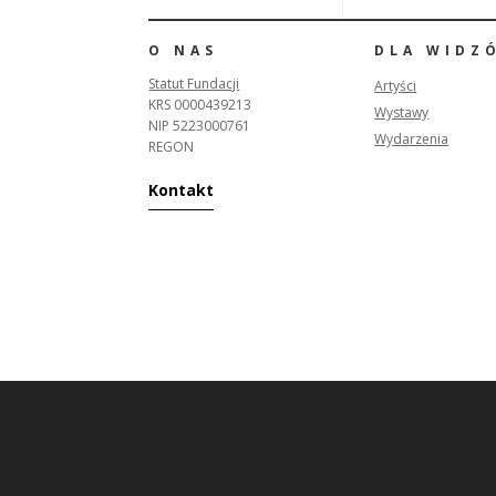
O NAS
DLA WIDZ
Statut Fundacji
Artyści
KRS 0000439213
Wystawy
NIP 5223000761
Wydarzenia
REGON
Kontakt