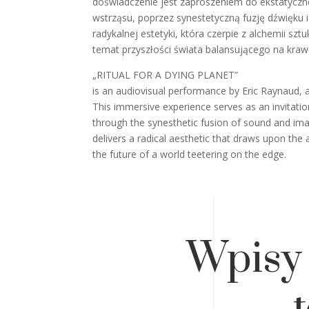
doświadczenie jest zaproszeniem do ekstatyczn
wstrząsu, poprzez synestetyczną fuzję dźwięku 
radykalnej estetyki, która czerpie z alchemii sz
temat przyszłości świata balansującego na kraw
„RITUAL FOR A DYING PLANET”
is an audiovisual performance by Eric Raynaud, 
This immersive experience serves as an invitati
through the synesthetic fusion of sound and ima
delivers a radical aesthetic that draws upon the 
the future of a world teetering on the edge.
Wpisy