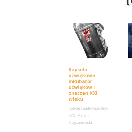
Kapsuła
dźwiękowa
inkubator
dźwięków i
znaczeń XXI
wieku
Koncert audiowizualny
,
KPO
,
Marcin
Krzyżanowski