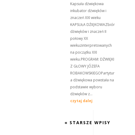
Kapsuła dźwiękowa
inkubator dźwięków i
znaczeń XXI wieku
KAPSUŁA DŹIĘKOWAZbiór
dźwięków i znaczeń II
połowy XX
wiekuzinterpretowanych
na początku XXI
wieku.PROGRAM: DŹWIĘKI
Z GŁOWY JÓZEFA
ROBAKOWSKIEGOPartytur
a dźwiękowa powstała na
podstawie wyboru
dźwięków z...
czytaj dalej
« STARSZE WPISY