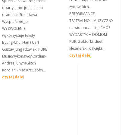
społeczeństwa zmęczenia
żydowskich.
oparty emocjonalnie na
PERFORMANCE
dramacie Stanisława
TEATRALNO – MUZYCZNY
Wyspiańskiego
na wiolonczelistę, CHÓR
WYZWOLENIE
WYDARTYCH DOMOM
wykorzystuje teksty
KUR, 2 aktorki, duet
Byung-Chul Han i Carl
klezmerski, dźwięki...
Gustav Jung i dźwięki PURE
czytaj dalej
MusicWykonawcyKordian-
Andrzej ChyraGlitch
Kordian - Mar KrzOsoby...
czytaj dalej