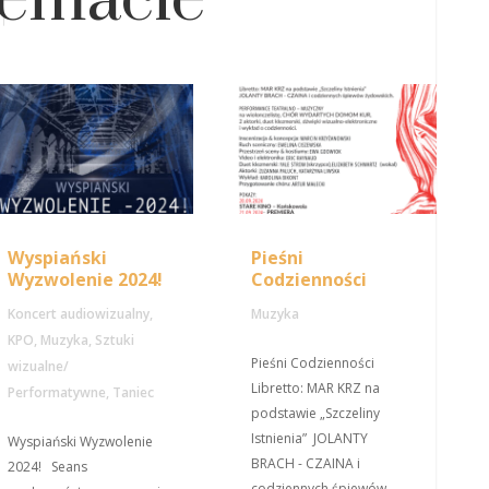
temacie
Wyspiański
Pieśni
Wyzwolenie 2024!
Codzienności
Koncert audiowizualny
,
Muzyka
KPO
,
Muzyka
,
Sztuki
Pieśni Codzienności
wizualne/
Libretto: MAR KRZ na
Performatywne
,
Taniec
podstawie „Szczeliny
Istnienia” JOLANTY
Wyspiański Wyzwolenie
BRACH - CZAINA i
2024! Seans
codziennych śpiewów