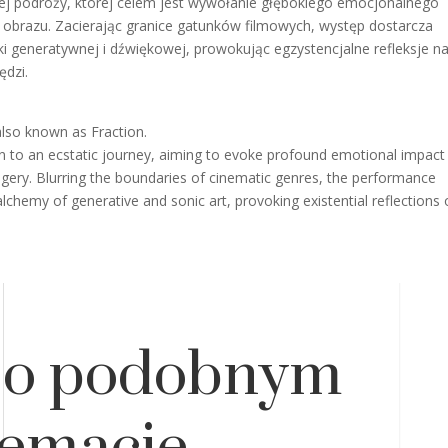
ej podróży, której celem jest wywołanie głębokiego emocjonalnego
i obrazu. Zacierając granice gatunków filmowych, występ dostarcza
tuki generatywnej i dźwiękowej, prowokując egzystencjalne refleksje n
ędzi.
also known as Fraction.
on to an ecstatic journey, aiming to evoke profound emotional impact
gery. Blurring the boundaries of cinematic genres, the performance
alchemy of generative and sonic art, provoking existential reflections
 o podobnym