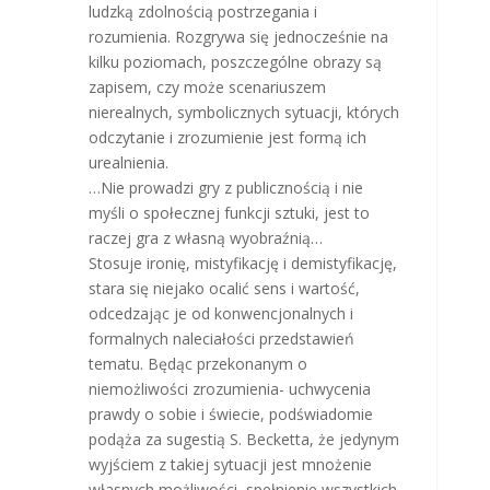
ludzką zdolnością postrzegania i
rozumienia. Rozgrywa się jednocześnie na
kilku poziomach, poszczególne obrazy są
zapisem, czy może scenariuszem
nierealnych, symbolicznych sytuacji, których
odczytanie i zrozumienie jest formą ich
urealnienia.
…Nie prowadzi gry z publicznością i nie
myśli o społecznej funkcji sztuki, jest to
raczej gra z własną wyobraźnią…
Stosuje ironię, mistyfikację i demistyfikację,
stara się niejako ocalić sens i wartość,
odcedzając je od konwencjonalnych i
formalnych naleciałości przedstawień
tematu. Będąc przekonanym o
niemożliwości zrozumienia- uchwycenia
prawdy o sobie i świecie, podświadomie
podąża za sugestią S. Becketta, że jedynym
wyjściem z takiej sytuacji jest mnożenie
własnych możliwości, spełnienie wszystkich