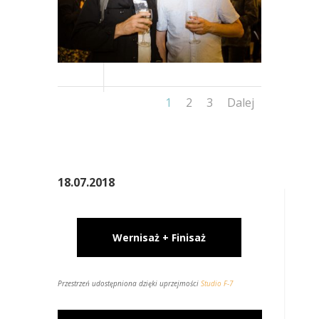
1
2
3
Dalej
18.07.2018
Wernisaż + Finisaż
Przestrzeń udostępniona dzięki uprzejmości
Studio F-7