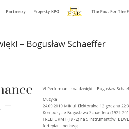
Partnerzy
Projekty KPO
The Past For The 
ięki – Bogusław Schaeffer
mance
VI Performance na dźwięki – Bogusław Schaef
Muzyka
 –
24.09.2019 MIK ul. Elektoralna 12 godzina 22:
Kompozycje Bogusława Schaeffera (1929-201
FREEFORM I (1972) na 5 instrumentów, BEWE
fortepian i perkusję