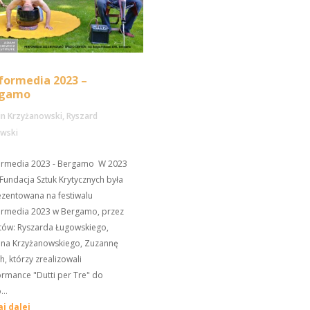
formedia 2023 –
rgamo
in Krzyżanowski
,
Ryszard
wski
ormedia 2023 - Bergamo W 2023
Fundacja Sztuk Krytycznych była
ezentowana na festiwalu
ormedia 2023 w Bergamo, przez
stów: Ryszarda Ługowskiego,
ina Krzyżanowskiego, Zuzannę
h, którzy zrealizowali
rmance "Dutti per Tre" do
...
aj dalej