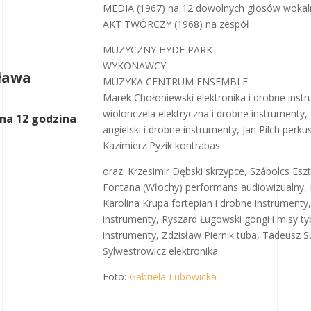
MEDIA (1967) na 12 dowolnych głosów wokaln
AKT TWÓRCZY (1968) na zespół
MUZYCZNY HYDE PARK
WYKONAWCY:
ława
MUZYKA CENTRUM ENSEMBLE:
Marek Chołoniewski elektronika i drobne inst
wiolonczela elektryczna i drobne instrumenty,
lna 12 godzina
angielski i drobne instrumenty, Jan Pilch perku
Kazimierz Pyzik kontrabas.
oraz: Krzesimir Dębski skrzypce, Szábolcs Eszt
Fontana (Włochy) performans audiowizualny, Kr
Karolina Krupa fortepian i drobne instrumenty
instrumenty, Ryszard Ługowski gongi i misy t
instrumenty, Zdzisław Piernik tuba, Tadeusz Su
Sylwestrowicz elektronika.
Foto:
Gabriela Lubowicka