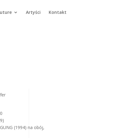
Future
Artyści
Kontakt
fer
30
9)
GUNG (1994) na obój,