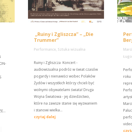
„Ruiny i Zgliszcza” – „Die
Per
Trummer”
Be
Performance
,
Sztuka wizualna
Marc
Ługo
4
Ruiny i Zgliszcza Koncert -
ION-
audiowizualna podróż w świat czasów
Perf
pogardy i nienawiści wobec Polaków
roku 
S
Żydów i wszystkich którzy chcieli być
repr
wolnymi obywatelami świata! Druga
Perf
Wojna Światowa - jej dziedzictwo,
arty
które na zawsze stanie się wyzwaniem
Marc
i stanowi wielka...
Paluc
E...
czytaj dalej
perfo
video
czyt