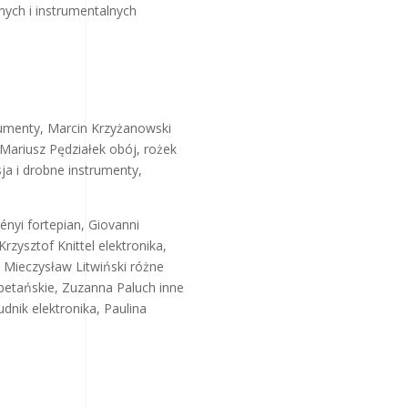
ych i instrumentalnych
rumenty, Marcin Krzyżanowski
 Mariusz Pędziałek obój, rożek
sja i drobne instrumenty,
ényi fortepian, Giovanni
zysztof Knittel elektronika,
, Mieczysław Litwiński różne
ybetańskie, Zuzanna Paluch inne
dnik elektronika, Paulina