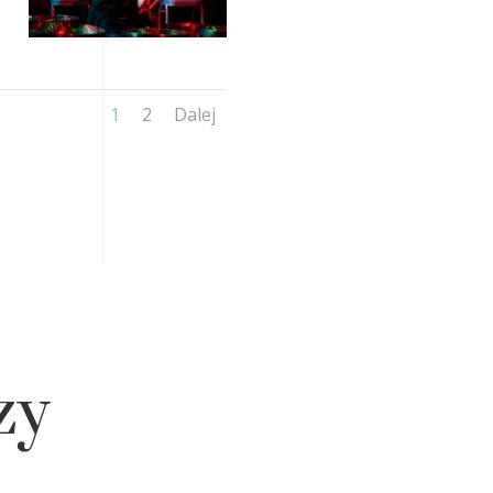
1
2
Dalej
zy