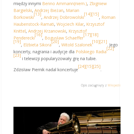
między innymi
Benno Ammann
(niem.)
,
Zbigniew
Bargielski
,
Andrzej Bieżan
,
Marian
[13]
[14]
[15]
Borkowski
,
Andrzej Dobrowolski
,
Roman
Haubenstock-Ramati
,
Wojciech Kilar
,
Krzysztof
Knittel
,
Andrzej Krzanowski
,
Krzysztof
[16]
[17]
[18]
Penderecki
,
Bogusław Schaeffer
[19]
[20]
[10]
[21]
,
Elżbieta Sikora
,
Witold Szalonek
. Jego
[22]
koncerty, nagrania i audycje dla
Polskiego Radia
[23]
i telewizji popularyzowały grę na tubie.
[24]
[15]
[25]
Zdzisław Piernik nadal koncertuje
.
Opis zaciągnięty z
Wikipedii