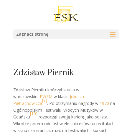
Zaznacz stronę
Zdzisław Piernik
Zdzisław Piernik ukończył studia w
warszawskiej
PWSM
w klasie
Juliusza
[9]
Pietrachowicza
. Po otrzymaniu nagrody w
1970
na
Ogólnopolskim Festiwalu Młodych Muzyków w
[10]
Gdańsku
rozpoczął swoją karierę jako solista.
Wkrótce potem odniósł wiele sukcesów na recitalach
w kraju i za granicą, m.in. na festiwalach i kursach