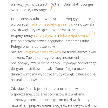
wakacyjnych w Bayreuth, Witten, Darmstat, Bourges,
[11]
Sztokholmie, Los Angeles
.
Jako pierwszy tubista w Polsce do swej gry na tubie
wprowadził
frullato
,
flażolety
,
glissanda
, wielodźwięki i
tzw. dźwięki czyszczące. Rozpoczął także
[12]
eksperymenty
sonorystyczne
z
tubą preparowaną
.
Jest on pomysłodawcą oryginalnej preparacji tuby.
Polega ona na dołączeniu w
miejsce
krąglików
dźwięczników
od trąbki, skrzydłówki
i puzonu. Zabieg ten czyni z tuby instrument
posiadający cztery różne barwy. Używając oprócz tego
do grania ustników od saksofonu i fagotu oraz
tłumików można wydobyć z tuby dźwięki dalekie od jej
naturalnej barwy.
Zdzisław Piernik jest interpretatorem muzyki
współczesnej. Ściśle współpracował z wieloma
kompozytorami demonstrując im możliwości tuby
naturalnej i preparowanej. Swoje dzieła dedykowali mu