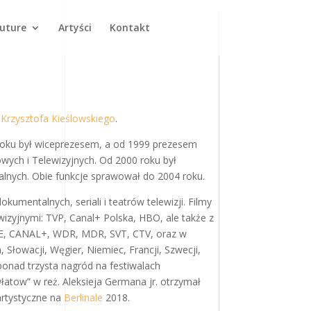
Future
Artyści
Kontakt
Krzysztofa Kieślowskiego
.
roku był wiceprezesem, a od 1999 prezesem
ych i Telewizyjnych. Od 2000 roku był
lnych. Obie funkcje sprawował do 2004 roku.
kumentalnych, seriali i teatrów telewizji. Filmy
wizyjnymi: TVP, Canal+ Polska, HBO, ale także z
RTE, CANAL+, WDR, MDR, SVT, CTV, oraz w
 Słowacji, Węgier, Niemiec, Francji, Szwecji,
y ponad trzysta nagród na festiwalach
łatow” w reż. Aleksieja Germana jr. otrzymał
artystyczne na
Berlinale
2018.