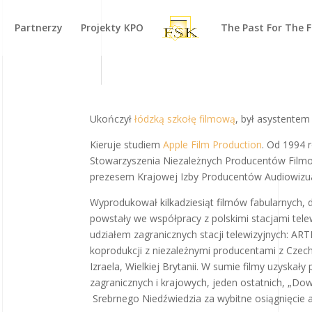
Partnerzy
Projekty KPO
The Past For The 
Ukończył
łódzką szkołę filmową
, był asystentem
Kieruje studiem
Apple Film Production
. Od 1994 
Stowarzyszenia Niezależnych Producentów Filmow
prezesem Krajowej Izby Producentów Audiowizua
Wyprodukował kilkadziesiąt filmów fabularnych, do
powstały we współpracy z polskimi stacjami tele
udziałem zagranicznych stacji telewizyjnych: A
koprodukcji z niezależnymi producentami z Czech,
Izraela, Wielkiej Brytanii. W sumie filmy uzyskał
zagranicznych i krajowych, jeden ostatnich, „Dow
Srebrnego Niedźwiedzia za wybitne osiągnięcie 