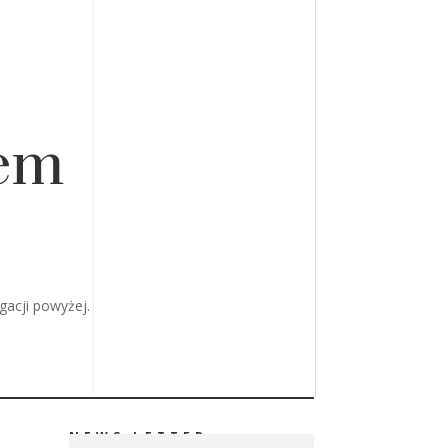
łem
gacji powyżej.
NEWS LETTER