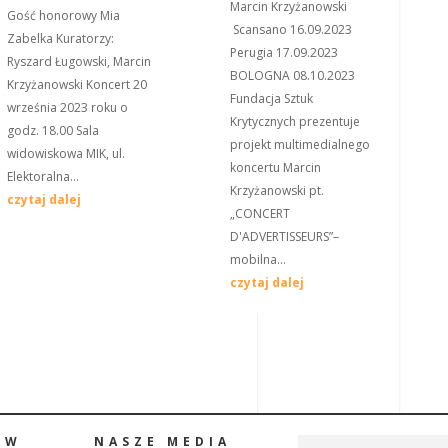
Marcin Krzyżanowski
Gość honorowy Mia
Scansano 16.09.2023
Zabelka Kuratorzy:
Perugia 17.09.2023
Ryszard Ługowski, Marcin
BOLOGNA 08.10.2023
Krzyżanowski Koncert 20
Fundacja Sztuk
września 2023 roku o
Krytycznych prezentuje
godz. 18.00 Sala
projekt multimedialnego
widowiskowa MIK, ul.
koncertu Marcin
Elektoralna...
Krzyżanowski pt.
czytaj dalej
„CONCERT
D'ADVERTISSEURS”–
mobilna...
czytaj dalej
ÓW
NASZE MEDIA
NEWS LETTER