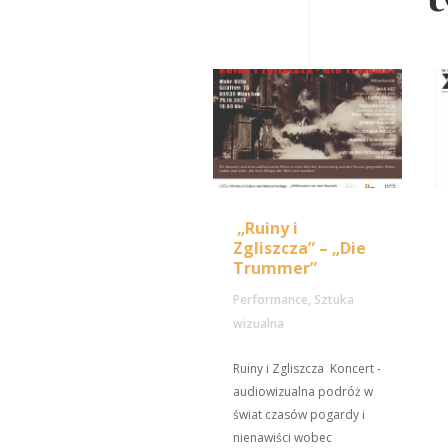
„Ruiny i
Zgliszcza” – „Die
Trummer”
Performance
,
Sztuka
wizualna
Ruiny i Zgliszcza Koncert -
audiowizualna podróż w
świat czasów pogardy i
nienawiści wobec