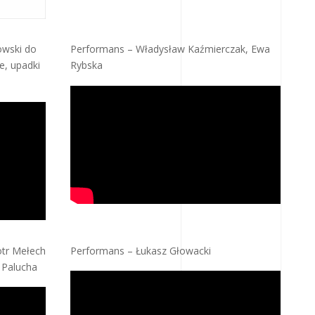
owski do
Performans – Władysław Kaźmierczak, Ewa
e, upadki
Rybska
otr Mełech
Performans – Łukasz Głowacki
 Palucha