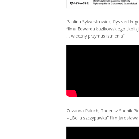
Paulina Sylwestrowicz, Ryszard Ług
filmu Edwarda Łazikowskiego „kolizj
… wieczny przymus istnienia”
Zuzanna Paluch, Tadeusz Sudnik Pi
– „Bella szczypawka” film Jarosława