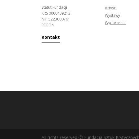
Statut Fundacji
Artyści
KRS 0000439213
Wystawy
NIP 5223000761
Wydarzenia
REGON
Kontakt
All rights reserved Ⓒ Fundacja Sztuk Krytycznyc