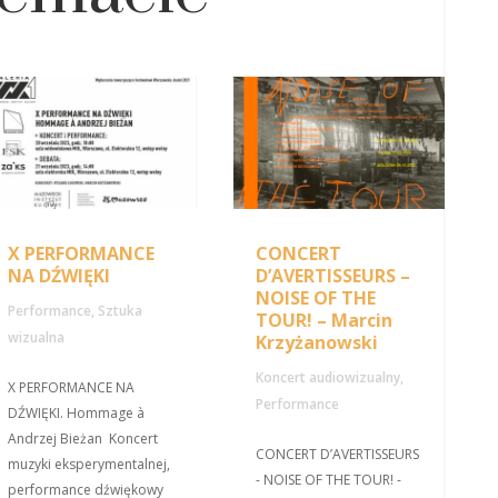
X PERFORMANCE
CONCERT
NA DŹWIĘKI
D’AVERTISSEURS –
NOISE OF THE
Performance
,
Sztuka
TOUR! – Marcin
wizualna
Krzyżanowski
Koncert audiowizualny
,
X PERFORMANCE NA
Performance
DŹWIĘKI. Hommage à
Andrzej Bieżan Koncert
CONCERT D’AVERTISSEURS
muzyki eksperymentalnej,
- NOISE OF THE TOUR! -
performance dźwiękowy