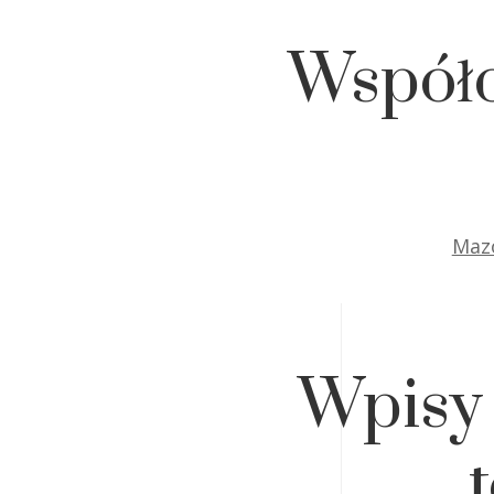
Współo
Mazo
Wpisy