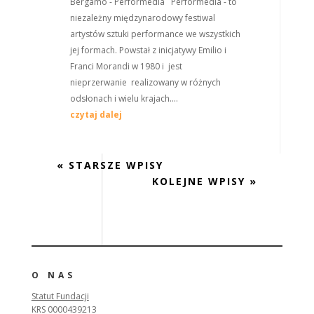
Bergamo - Performedia Performedia - to
niezależny międzynarodowy festiwal
artystów sztuki performance we wszystkich
jej formach. Powstał z inicjatywy Emilio i
Franci Morandi w 1980 i jest
nieprzerwanie realizowany w różnych
odsłonach i wielu krajach....
czytaj dalej
« STARSZE WPISY
KOLEJNE WPISY »
O NAS
Statut Fundacji
KRS 0000439213