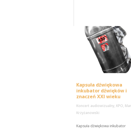
Kapsuła dźwiękowa
inkubator dźwięków i
znaczeń XXI wieku
Koncert audiowizualny
,
KPO
,
Mar
Krzyżanowski
Kapsuła dźwiękowa inkubator