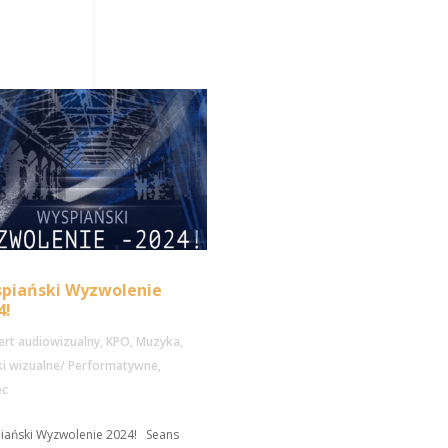
piański Wyzwolenie
4!
ert audiowizualny
,
KPO
,
Muzyka
,
ki wizualne/ Performatywne
,
ec
iański Wyzwolenie 2024! Seans