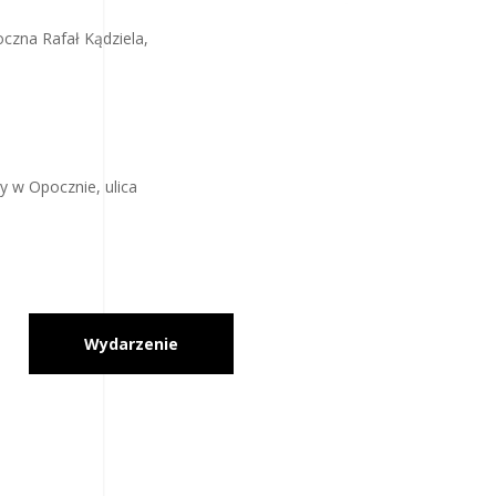
czna Rafał Kądziela,
e
y w Opocznie, ulica
Wydarzenie