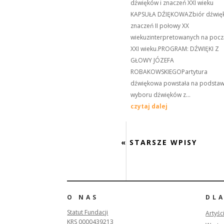
dźwięków i znaczeń XXI wieku
KAPSUŁA DŹIĘKOWAZbiór dźwięk
znaczeń II połowy XX
wiekuzinterpretowanych na pocz
XXI wieku.PROGRAM: DŹWIĘKI Z
GŁOWY JÓZEFA
ROBAKOWSKIEGOPartytura
dźwiękowa powstała na podstaw
wyboru dźwięków z...
czytaj dalej
« STARSZE WPISY
O NAS
DL
Statut Fundacji
Artyśc
KRS 0000439213