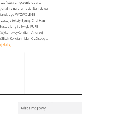
eczeństwa zmęczenia oparty
jonalnie na dramacie Stanisława
iańskiego WYZWOLENIE
zystuje teksty Byung-Chul Han i
Gustav Jung i dźwięki PURE
cWykonawcyKordian- Andrzej
Glitch Kordian - Mar KrzOsoby...
aj dalej
NEWS LETTER