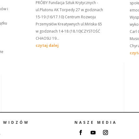
PRÓBY Fundacja Sztuk Krytycznych -
społ
ów i
ul.Plutonu AK Torpedy 27 w godzinach
emoc
15-19 (16/17.10) Centrum Rozwoju
Wysp
ątku
Przemysłów Kreatywnych ul.Mińska 65
wykor
w godzinach 14-18 (18.10)CZYSTOŚĆ
Carl 
CHAOSU 19...
Musi
czytaj dalej
Chyra
ie
czyt
A WIDZÓW
NASZE MEDIA
i