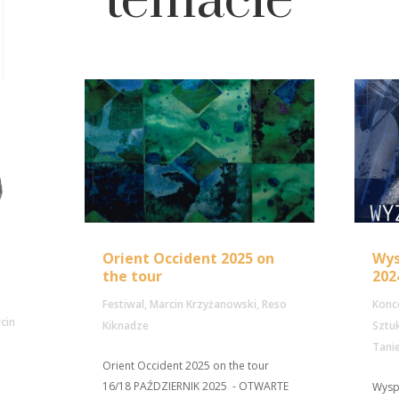
temacie
Orient Occident 2025 on
Wys
the tour
202
Festiwal
,
Marcin Krzyżanowski
,
Reso
Konc
cin
Kiknadze
Sztu
Tani
Orient Occident 2025 on the tour
16/18 PAŹDZIERNIK 2025 - OTWARTE
Wysp