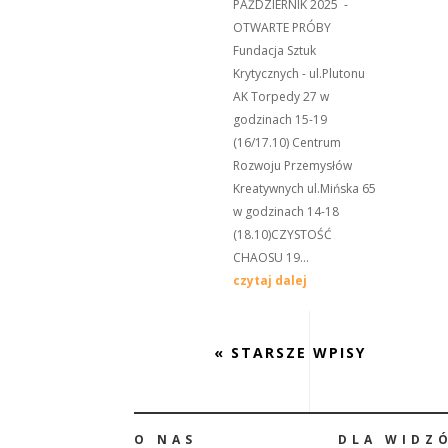
PAŹDZIERNIK 2025 -
OTWARTE PRÓBY
Fundacja Sztuk
Krytycznych - ul.Plutonu
AK Torpedy 27 w
godzinach 15-19
(16/17.10) Centrum
Rozwoju Przemysłów
Kreatywnych ul.Mińska 65
w godzinach 14-18
(18.10)CZYSTOŚĆ
CHAOSU 19...
czytaj dalej
« STARSZE WPISY
O NAS
DLA WIDZ