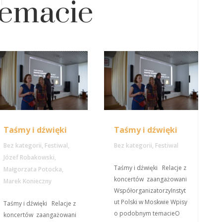
temacie
Taśmy i dźwięki
Taśmy i dźwięki
Bez kategorii
,
Festiwal
,
Bez kategorii
,
Festiwal
Józef Robakowski
,
Taśmy i dźwięki Relacje z
Małgorzata Potocka
,
koncertów zaangażowani
Marek Konieczny
WspółorganizatorzyInstyt
ut Polski w Moskwie Wpisy
Taśmy i dźwięki Relacje z
o podobnym temacieO
koncertów zaangażowani