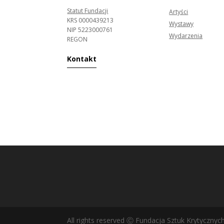
Statut Fundacji
Artyści
KRS 0000439213
Wystawy
NIP 5223000761
Wydarzenia
REGON
Kontakt
All rights reserved Ⓒ Fundacja Sztuk Krytycznyc