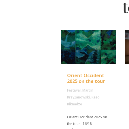
Orient Occident
2025 on the tour
Festiwal
,
Marcin
Krzyżanowski
,
Reso
Kiknadze
Orient Occident 2025 on
the tour 16/18