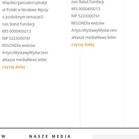
nas Statut Fundacji
WspółorganizatorzyInstyt
KRS 0000439213
ut Polski w Moskwie Wpisy
NIP 5223000761
o podobnym temacieO
REGONDla widzów
nas Statut Fundacji
ArtyściWystawyWydarzeni
KRS 0000439213
aNasze mediaNews letter
NIP 5223000761
czytaj dalej
REGONDla widzów
ArtyściWystawyWydarzeni
aNasze mediaNews letter
czytaj dalej
ÓW
NASZE MEDIA
NEWS LETTER