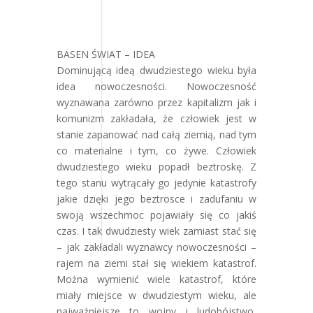
BASEN ŚWIAT – IDEA
Dominującą ideą dwudziestego wieku była
idea nowoczesności. Nowoczesność
wyznawana zarówno przez kapitalizm jak i
komunizm zakładała, że człowiek jest w
stanie zapanować nad całą ziemią, nad tym
co materialne i tym, co żywe. Człowiek
dwudziestego wieku popadł beztroskę. Z
tego stanu wytrącały go jedynie katastrofy
jakie dzięki jego beztrosce i zadufaniu w
swoją wszechmoc pojawiały się co jakiś
czas. I tak dwudziesty wiek zamiast stać się
– jak zakładali wyznawcy nowoczesności –
rajem na ziemi stał się wiekiem katastrof.
Można wymienić wiele katastrof, które
miały miejsce w dwudziestym wieku, ale
najważniejsze to wojny i ludobójstwo,