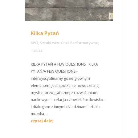
Kilka Pytań
KPO
,
Sztuki wizualne/ Performatywne
,
Taniec
KILKA PYTAŃ A FEW QUESTIONS KILKA
PYTAŃ/A FEW QUESTIONS -
interdyscyplinarny gdzie głównym
elementem jest spotkanie nowoczesnej
myśli choreograficznej z rozważaniami
naukowymi – relacja człowiek środowisko –
i dialogiem z innymi dziedzinami sztuki :
muzyka –...
czytaj dalej