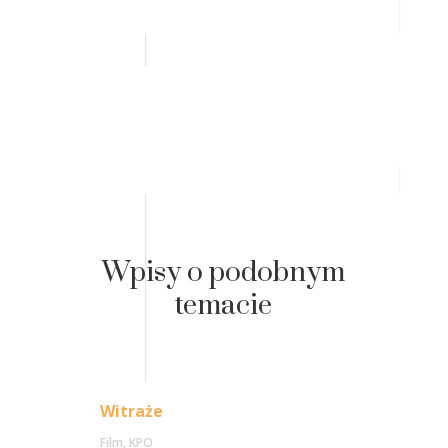
Wpisy o podobnym
temacie
Witraże
Film
,
KPO