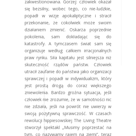
zakwestionowana. Gorzej: człowiek okazał
się bezsilny, wobec tego, co nie-ludzkie,
popadł w wizje apokaliptyczne i stracił
przekonanie, że cokolwiek może swoim
działaniem zmienić. Oskarża poprzednie
pokolenia, sam dokładając się do
katastrofy. A tymczasem świat sam się
organizuje według całkiem irracjonalnych
praw rynku. Siła kapitału jest silniejsza niż
skuteczność rządów państw. Człowiek
utracił zaufanie do państwa jako organizacji
sprawczej i popadł w indywidualizm, który
jest prostą drogą do coraz większego
zniewolenia. Bardzo groźna sytuacja, jeśli
człowiek nie zrozumie, że w samotności nic
nie zdziała, jeśli na powrót nie uwierzy w
swoją pozytywną sprawczość. W czasach
rewolucji hippiesowskiej The Living Theatre
stworzył spektakl „Musimy poprzestać na
tym, co nazywamy rajem na ziemi”, teraz